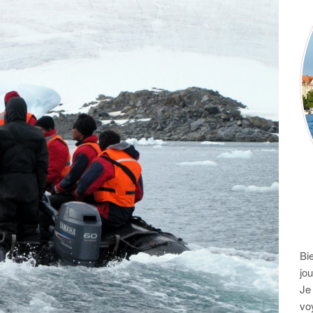
Bi
jo
Je
vo