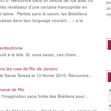
r 2010. Rencontre dans un blocos de rue avec un
jo
rès révélateur d’une certaine francophilie en
Je
atine. Parfois sans le savoir, les Brésiliens
vo
çaises dans leur language courant… « a la
 sambodrome
oit à la télé. Si, vous savez, ces chars…
ns les rues de Rio de Janeiro
 de Santa Teresa le 13 février 2010. Rencontre…
rnaval de Rio
A
t l'imagination sans limite des Bréiliens pour…