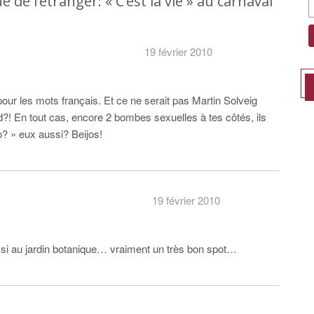
e l’étranger: « C’est la vie » au carnaval
19 février 2010
 pour les mots français. Et ce ne serait pas Martin Solveig
ard?! En tout cas, encore 2 bombes sexuelles à tes côtés, ils
jo? » eux aussi? Beijos!
19 février 2010
ssi au jardin botanique… vraiment un très bon spot…