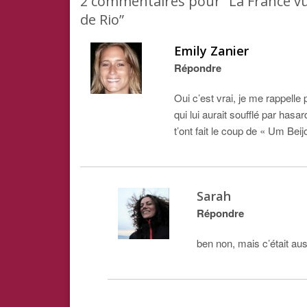
2
commentaires pour “La France vue d
de Rio”
Emily Zanier
Répondre
Oui c’est vrai, je me rappelle
qui lui aurait soufflé par has
t’ont fait le coup de « Um Bei
Sarah
Répondre
ben non, mais c’était au