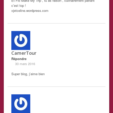
Et Flo Make My Trip , tu as raison , culinairement parlant
c’est top !
xjetceline.wordpress.com
CamerTour
Répondre
30 mars 2016
Super blog, j’aime bien