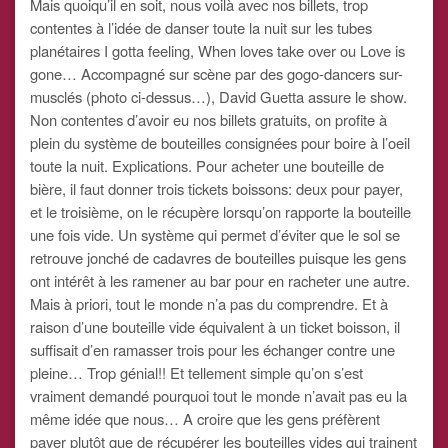
Mais quoiqu’il en soit, nous voilà avec nos billets, trop
contentes à l’idée de danser toute la nuit sur les tubes
planétaires I gotta feeling, When loves take over ou Love is
gone… Accompagné sur scène par des gogo-dancers sur-
musclés (photo ci-dessus…), David Guetta assure le show.
Non contentes d’avoir eu nos billets gratuits, on profite à
plein du système de bouteilles consignées pour boire à l’oeil
toute la nuit. Explications. Pour acheter une bouteille de
bière, il faut donner trois tickets boissons: deux pour payer,
et le troisième, on le récupère lorsqu’on rapporte la bouteille
une fois vide. Un système qui permet d’éviter que le sol se
retrouve jonché de cadavres de bouteilles puisque les gens
ont intérêt à les ramener au bar pour en racheter une autre.
Mais à priori, tout le monde n’a pas du comprendre. Et à
raison d’une bouteille vide équivalent à un ticket boisson, il
suffisait d’en ramasser trois pour les échanger contre une
pleine… Trop génial!! Et tellement simple qu’on s’est
vraiment demandé pourquoi tout le monde n’avait pas eu la
même idée que nous… A croire que les gens préfèrent
payer plutôt que de récupérer les bouteilles vides qui trainent