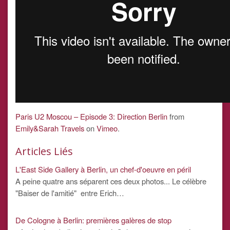
Paris U2 Moscou – Episode 3: Direction Berlin
from
Emily&Sarah Travels
on
Vimeo
.
Articles Liés
L'East Side Gallery à Berlin, un chef-d'oeuvre en péril
A peine quatre ans séparent ces deux photos... Le célèbre
"Baiser de l'amitié" entre Erich…
De Cologne à Berlin: premières galères de stop