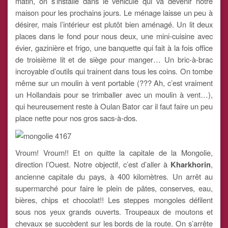
matin, on s’installe dans le véhicule qui va devenir notre
maison pour les prochains jours. Le ménage laisse un peu à
désirer, mais l’intérieur est plutôt bien aménagé. Un lit deux
places dans le fond pour nous deux, une mini-cuisine avec
évier, gazinière et frigo, une banquette qui fait à la fois office
de troisième lit et de siège pour manger… Un bric-à-brac
incroyable d’outils qui trainent dans tous les coins. On tombe
même sur un moulin à vent portable (??? Ah, c’est vraiment
un Hollandais pour se trimballer avec un moulin à vent…),
qui heureusement reste à Oulan Bator car il faut faire un peu
place nette pour nos gros sacs-à-dos.
Vroum! Vroum!! Et on quitte la capitale de la Mongolie,
direction l’Ouest. Notre objectif, c’est d’aller à
Kharkhorin
,
ancienne capitale du pays, à 400 kilomètres. Un arrêt au
supermarché pour faire le plein de pâtes, conserves, eau,
bières, chips et chocolat!! Les steppes mongoles défilent
sous nos yeux grands ouverts. Troupeaux de moutons et
chevaux se succèdent sur les bords de la route. On s’arrête