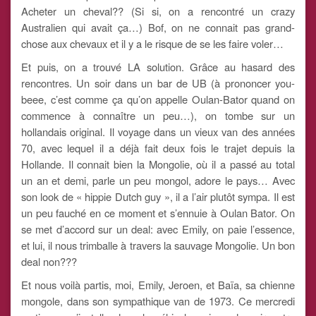
Acheter un cheval?? (Si si, on a rencontré un crazy
Australien qui avait ça…) Bof, on ne connait pas grand-
chose aux chevaux et il y a le risque de se les faire voler…
Et puis, on a trouvé LA solution. Grâce au hasard des
rencontres. Un soir dans un bar de UB (à prononcer you-
beee, c’est comme ça qu’on appelle Oulan-Bator quand on
commence à connaître un peu…), on tombe sur un
hollandais original. Il voyage dans un vieux van des années
70, avec lequel il a déjà fait deux fois le trajet depuis la
Hollande. Il connait bien la Mongolie, où il a passé au total
un an et demi, parle un peu mongol, adore le pays… Avec
son look de « hippie Dutch guy », il a l’air plutôt sympa. Il est
un peu fauché en ce moment et s’ennuie à Oulan Bator. On
se met d’accord sur un deal: avec Emily, on paie l’essence,
et lui, il nous trimballe à travers la sauvage Mongolie. Un bon
deal non???
Et nous voilà partis, moi, Emily, Jeroen, et Baïa, sa chienne
mongole, dans son sympathique van de 1973. Ce mercredi