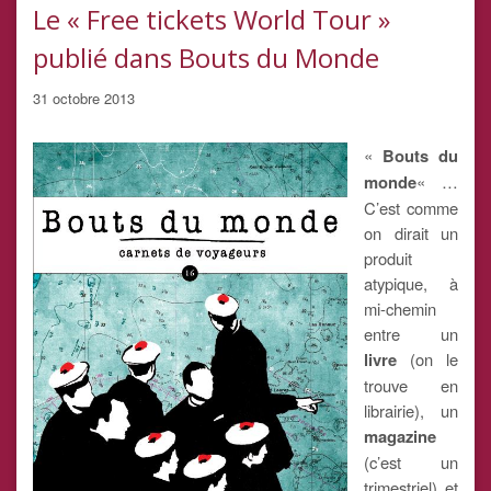
Le « Free tickets World Tour »
publié dans Bouts du Monde
31 octobre 2013
«
Bouts du
monde
« …
C’est comme
on dirait un
produit
atypique, à
mi-chemin
entre un
livre
(on le
trouve en
librairie), un
magazine
(c’est un
trimestriel) et