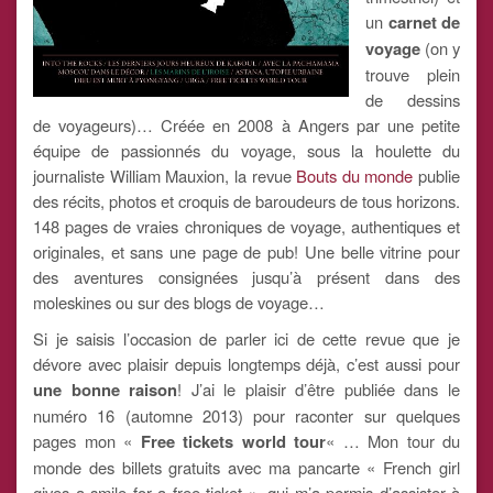
un
carnet de
voyage
(on y
trouve plein
de dessins
de voyageurs)… Créée en 2008 à Angers par une petite
équipe de passionnés du voyage, sous la houlette du
journaliste William Mauxion, la revue
Bouts du monde
publie
des récits, photos et croquis de baroudeurs de tous horizons.
148 pages de vraies chroniques de voyage, authentiques et
originales, et sans une page de pub! Une belle vitrine pour
des aventures consignées jusqu’à présent dans des
moleskines ou sur des blogs de voyage…
Si je saisis l’occasion de parler ici de cette revue que je
dévore avec plaisir depuis longtemps déjà, c’est aussi pour
une bonne raison
! J’ai le plaisir d’être publiée dans le
numéro 16 (automne 2013) pour raconter sur quelques
pages mon «
Free tickets world tour
« … Mon tour du
monde des billets gratuits avec ma pancarte « French girl
gives a smile for a free ticket », qui m’a permis d’assister à