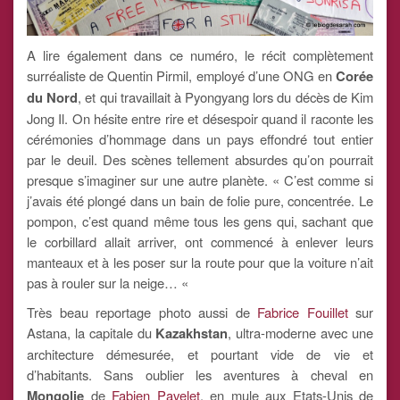
A lire également dans ce numéro, le récit complètement
surréaliste de Quentin Pirmil, employé d’une ONG en
Corée
du Nord
, et qui travaillait à Pyongyang lors du décès de Kim
Jong Il. On hésite entre rire et désespoir quand il raconte les
cérémonies d’hommage dans un pays effondré tout entier
par le deuil. Des scènes tellement absurdes qu’on pourrait
presque s’imaginer sur une autre planète. « C’est comme si
j’avais été plongé dans un bain de folie pure, concentrée. Le
pompon, c’est quand même tous les gens qui, sachant que
le corbillard allait arriver, ont commencé à enlever leurs
manteaux et à les poser sur la route pour que la voiture n’ait
pas à rouler sur la neige… «
Très beau reportage photo aussi de
Fabrice Fouillet
sur
Astana, la capitale du
Kazakhstan
, ultra-moderne avec une
architecture démesurée, et pourtant vide de vie et
d’habitants. Sans oublier les aventures à cheval en
Mongolie
de
Fabien Pavelet
, en mule aux Etats-Unis de