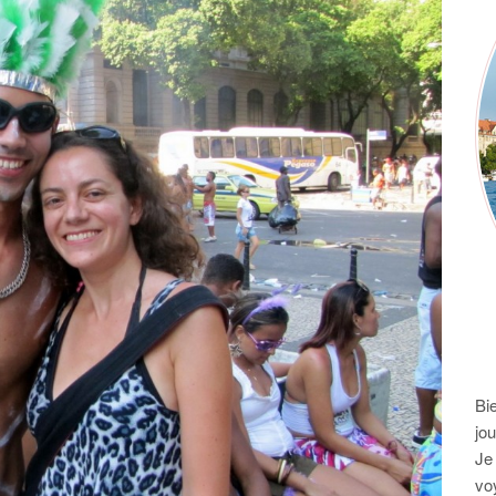
Bi
jo
Je
vo