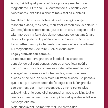
Alors, j’ai fait quelques exercices pour augmenter mon
magnétisme. Et ma foi, j’ai commencé à « sentir » des
picotements, difficiles à décrire mais faciles à obtenir.
Qu’allais-je bien pouvoir faire de cette énergie que je
ressentais dans, mes bras, mon front et mon plexus solaire ?
Comme j’étais encore assez jeune et un peu « coquin », elle
allait me servir à faire des démonstrations consistant à faire
dresser les poils de la poitrine de mes jeunes amis ou à
transmettre mes « picotements » à ceux qui le souhaitaient.
Du magnétisme « de foire », en quelque sorte !
L’égo y trouvait son compte…
Je ne vous conterai pas dans le détail les prises de
conscience qui sont venues bousculer ces jeux puérils.
J’ai fini par « grandir » et me servir de cette énergie pour
soulager les douleurs de toutes sortes, avec quelques
succès et de plus en plus avec un franc succès. Je pensais
que la simple transmission de l’énergie était à l’origine du
soulagement des maux rencontrés. Je ne le pense plus
aujourd’hui, et je vous dirai pourquoi un peu plus loin, tout en
précisant que ce n’est que mon opinion, et que de ce fait elle
n’engage que moi.
Mais auparavant, permettez-moi une digression.