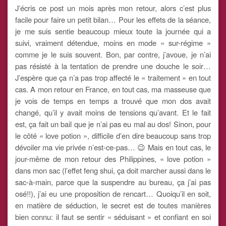
J’écris ce post un mois après mon retour, alors c’est plus
facile pour faire un petit bilan… Pour les effets de la séance,
je me suis sentie beaucoup mieux toute la journée qui a
suivi, vraiment détendue, moins en mode « sur-régime »
comme je le suis souvent. Bon, par contre, j’avoue, je n’ai
pas résisté à la tentation de prendre une douche le soir…
J’espère que ça n’a pas trop affecté le « traitement » en tout
cas. A mon retour en France, en tout cas, ma masseuse que
je vois de temps en temps a trouvé que mon dos avait
changé, qu’il y avait moins de tensions qu’avant. Et le fait
est, ça fait un bail que je n’ai pas eu mal au dos! Sinon, pour
le côté « love potion », difficile d’en dire beaucoup sans trop
dévoiler ma vie privée n’est-ce-pas… 😉 Mais en tout cas, le
jour-même de mon retour des Philippines, « love potion »
dans mon sac (l’effet feng shui, ça doit marcher aussi dans le
sac-à-main, parce que la suspendre au bureau, ça j’ai pas
osé!!), j’ai eu une proposition de rencart… Quoiqu’il en soit,
en matière de séduction, le secret est de toutes manières
bien connu: il faut se sentir « séduisant » et confiant en soi