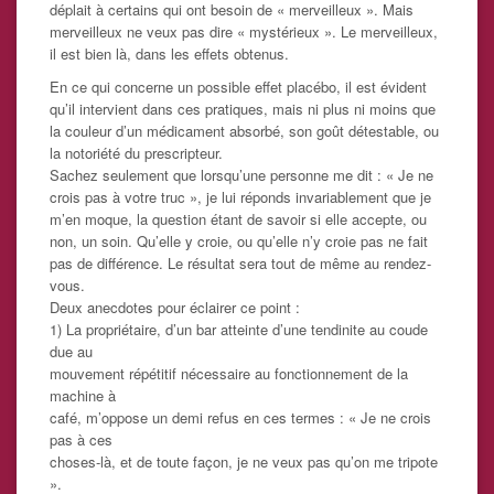
déplait à certains qui ont besoin de « merveilleux ». Mais
merveilleux ne veux pas dire « mystérieux ». Le merveilleux,
il est bien là, dans les effets obtenus.
En ce qui concerne un possible effet placébo, il est évident
qu’il intervient dans ces pratiques, mais ni plus ni moins que
la couleur d’un médicament absorbé, son goût détestable, ou
la notoriété du prescripteur.
Sachez seulement que lorsqu’une personne me dit : « Je ne
crois pas à votre truc », je lui réponds invariablement que je
m’en moque, la question étant de savoir si elle accepte, ou
non, un soin. Qu’elle y croie, ou qu’elle n’y croie pas ne fait
pas de différence. Le résultat sera tout de même au rendez-
vous.
Deux anecdotes pour éclairer ce point :
1) La propriétaire, d’un bar atteinte d’une tendinite au coude
due au
mouvement répétitif nécessaire au fonctionnement de la
machine à
café, m’oppose un demi refus en ces termes : « Je ne crois
pas à ces
choses-là, et de toute façon, je ne veux pas qu’on me tripote
».