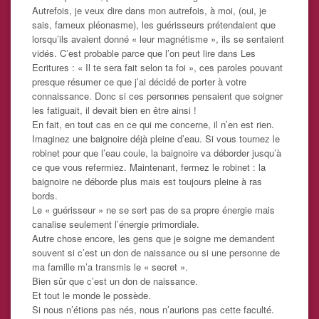
Autrefois, je veux dire dans mon autrefois, à moi, (oui, je
sais, fameux pléonasme), les guérisseurs prétendaient que
lorsqu’ils avaient donné « leur magnétisme », ils se sentaient
vidés. C’est probable parce que l’on peut lire dans Les
Ecritures : « Il te sera fait selon ta foi », ces paroles pouvant
presque résumer ce que j’ai décidé de porter à votre
connaissance. Donc si ces personnes pensaient que soigner
les fatiguait, il devait bien en être ainsi !
En fait, en tout cas en ce qui me concerne, il n’en est rien.
Imaginez une baignoire déjà pleine d’eau. Si vous tournez le
robinet pour que l’eau coule, la baignoire va déborder jusqu’à
ce que vous refermiez. Maintenant, fermez le robinet : la
baignoire ne déborde plus mais est toujours pleine à ras
bords.
Le « guérisseur » ne se sert pas de sa propre énergie mais
canalise seulement l’énergie primordiale.
Autre chose encore, les gens que je soigne me demandent
souvent si c’est un don de naissance ou si une personne de
ma famille m’a transmis le « secret ».
Bien sûr que c’est un don de naissance.
Et tout le monde le possède.
Si nous n’étions pas nés, nous n’aurions pas cette faculté.