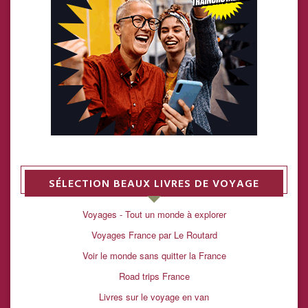
SÉLECTION BEAUX LIVRES DE VOYAGE
Voyages - Tout un monde à explorer
Voyages France par Le Routard
Voir le monde sans quitter la France
Road trips France
Livres sur le voyage en van