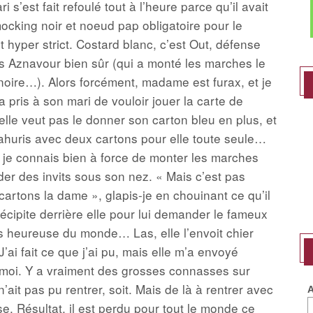
 s’est fait refoulé tout à l’heure parce qu’il avait
mocking noir et noeud pap obligatoire pour le
hyper strict. Costard blanc, c’est Out, défense
es Aznavour bien sûr (qui a monté les marches le
noire…). Alors forcément, madame est furax, et je
a pris à son mari de vouloir jouer la carte de
u’elle veut pas le donner son carton bleu en plus, et
ahuris avec deux cartons pour elle toute seule…
que je connais bien à force de monter les marches
der des invits sous son nez. « Mais c’est pas
cartons la dame », glapis-je en chouinant ce qu’il
précipite derrière elle pour lui demander le fameux
lus heureuse du monde… Las, elle l’envoit chier
’ai fait ce que j’ai pu, mais elle m’a envoyé
ue moi. Y a vraiment des grosses connasses sur
’ait pas pu rentrer, soit. Mais de là à rentrer avec
A
se. Résultat, il est perdu pour tout le monde ce