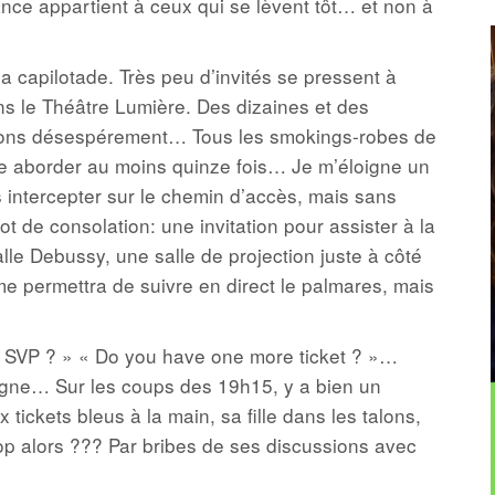
ce appartient à ceux qui se lèvent tôt… et non à
la capilotade. Très peu d’invités se pressent à
ans le Théâtre Lumière. Des dizaines et des
ations désespérement… Tous les smokings-robes de
ire aborder au moins quinze fois… Je m’éloigne un
s intercepter sur le chemin d’accès, mais sans
 de consolation: une invitation pour assister à la
lle Debussy, une salle de projection juste à côté
e permettra de suivre en direct le palmares, mais
s, SVP ? » « Do you have one more ticket ? »…
ligne… Sur les coups des 19h15, y a bien un
tickets bleus à la main, sa fille dans les talons,
trop alors ??? Par bribes de ses discussions avec