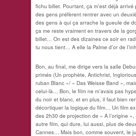
fichu billet. Pourtant, ça m’est déjà arriv
des gens préfèrent rentrer avec un deuxièm
des gens à qui ça arrache la gueule de d
ça me reste vraiment en travers de la gorg
billet… On est des dizaines ce soir en r
tu nous tient… A elle la Palme d’or de l’in
Bon, au final, me dirige vers la salle Deb
primés (Un prophète, Antichrist, Ingloriou
ruban Blanc »/ « Das Weisse Band », mais fi
celui-là… Bon, le film ne m’avais pas hype
du noir et blanc, et en plus, il faut bien 
décortiquer la logique du film… Un film ex
des 2h30 de projection de « A l’origine »,
autre film, qui dure, lui aussi, plus de de
Cannes… Mais bon, comme souvent, le jur