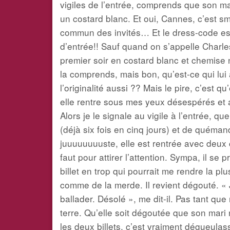
vigiles de l’entrée, comprends que son mari
un costard blanc. Et oui, Cannes, c’est s
commun des invités… Et le dress-code est 
d’entrée!! Sauf quand on s’appelle Charl
premier soir en costard blanc et chemise 
la comprends, mais bon, qu’est-ce qui lui 
l’originalité aussi ?? Mais le pire, c’est q
elle rentre sous mes yeux désespérés et 
Alors je le signale au vigile à l’entrée, 
(déjà six fois en cinq jours) et de quéman
juuuuuuuuste, elle est rentrée avec deux 
faut pour attirer l’attention. Sympa, il se 
billet en trop qui pourrait me rendre la p
comme de la merde. Il revient dégouté. « J
ballader. Désolé », me dit-il. Pas tant q
terre. Qu’elle soit dégoutée que son mari n
les deux billets, c’est vraiment dégueulas