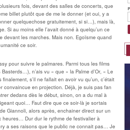
é plusieurs fois, devant des salles de concerts, que
e billet plutôt que de me le donner (et oui, y a
onner quelquechose gratuitement, si si…), mais là,
e. Si au moins elle l’avait donné à quelqu’un ce
ade devant les marches. Mais non. Egoïsme quand
humanité ce soir.
ussy pour suivre le palmares. Parmi tous les films
s Basterds…), n’ais vu « que » la Palme d’Or, « Le
nalement, s’il ne fallait en avoir vu qu’un, c’était
r convaincue en projection. Déjà, je suis pas fan
rentrer dedans dès le début, sinon, on a du mal à
igeant quoi… Faut dire que ce soir-là je sortais
 de Giannoli, alors après, enchainer direct sur un
ux heures… Dur dur le rythme de festivalier à
y a ses raisons que le public ne connait pas… Je