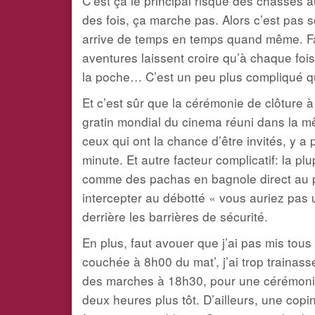
C’est ça le principal risque des chasses au
des fois, ça marche pas. Alors c’est pas
arrive de temps en temps quand même. Fa
aventures laissent croire qu’à chaque fois
la poche… C’est un peu plus compliqué 
Et c’est sûr que la cérémonie de clôture à
gratin mondial du cinema réuni dans la m
ceux qui ont la chance d’être invités, y 
minute. Et autre facteur complicatif: la plu
comme des pachas en bagnole direct au pi
intercepter au débotté « vous auriez pas u
derrière les barrières de sécurité.
En plus, faut avouer que j’ai pas mis tous
couchée à 8h00 du mat’, j’ai trop trainas
des marches à 18h30, pour une cérémonie 
deux heures plus tôt. D’ailleurs, une copin