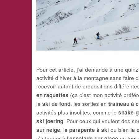
Pour cet article, j’ai demandé à une qui
activité d’hiver à la montagne sans faire d
recevoir autant de propositions différente
(ça c’est mon activité préfér
en raquettes
le
, les sorties en
ski de fond
traineau à 
activités plus insolites, comme le
snake-g
. Pour ceux qui veulent des se
ski joering
, le
ou bien
sur neige
parapente à ski
la 
s’attaquer à l’
ou tout 
escalade sur glace