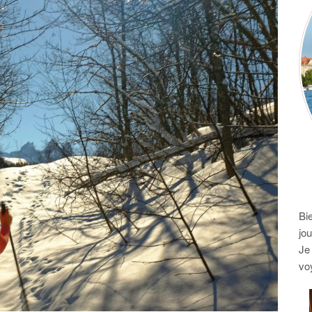
Bi
jo
Je
vo