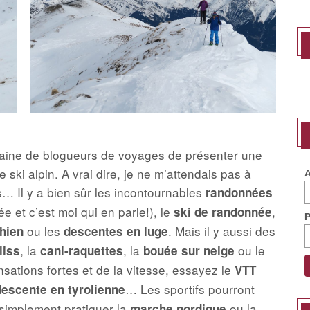
nzaine de blogueurs de voyages de présenter une
e ski alpin. A vrai dire, je ne m’attendais pas à
A
s… Il y a bien sûr les incontournables
randonnées
ée et c’est moi qui en parle!), le
,
ski de randonnée
ou les
. Mais il y aussi des
chien
descentes en luge
, la
, la
ou le
liss
cani-raquettes
bouée sur neige
nsations fortes et de la vitesse, essayez le
VTT
… Les sportifs pourront
descente en tyrolienne
simplement pratiquer la
ou la
marche nordique