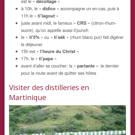
est le «
décollage
»
à 10h, le «
didico
» accompagne un en-cas, puis à
11h le «
ti’lagout
»
juste avant midi, le fameux «
CRS
» (citron-rhum-
sucre), qu’on appelle aussi ti’punch
le «
ti’5%
» ou «
ti’sèk
» (rhum blanc pur) fait digérer
le déjeuner
15h est «
l’heure du Christ
»
17h: le «
ti’pape
»
avant d’aller se coucher: la «
partante
»: le dernier
pour la route avant de quitter ses hôtes
Visiter des distilleries en
Martinique