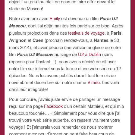
objectif un peu fou était de nous en faire offrir devant le
stade de Moscou!
Notre aventure avec
Emily
est devenue un film
Paris U2
Moscou
, dont j’ai déjà maintes fois parlé sur ce blog. Après
plusieurs projections dans des
festivals de voyage
, à
Paris
,
Avignon
et
Caen
(prochain rendez-vous, à
Nantes
le 30
mars 2014), et avoir déposé une version anglaise de notre
film
Paris U2 Moscow
au siège de
U2 à Dublin
(sans
réponse pour l’instant…), nous avons décidé de diffuser
notre film sur internet sous la forme d’une web-série en 12
épisodes. Nous les avons publiés durant tout le mois de
novembre et décembre sur notre chaîne
Viméo
. Les voilà
dans leur intégralité!
Pour conclure, j’avais juste envie de partager un message
reçu sur ma page
Facebook
d’un certain Mathieu, et qui m’a
beaucoup touchée… « Simplement pour vous dire que j’ai
trouvé votre web série superbe, on ressent vraiment votre
voyage ! Et j’aimerais vous remercier de nous montrer
comment avec peu d’argent on peut faire beaucoup de