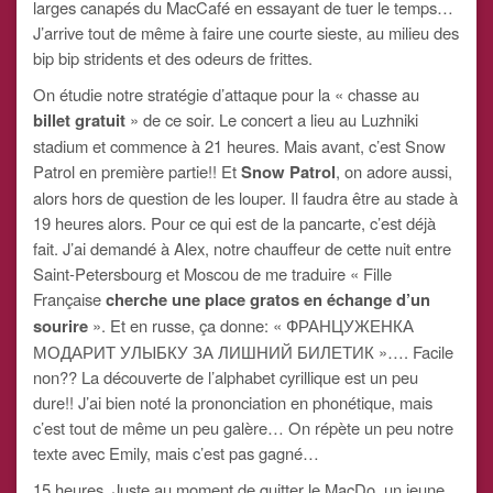
larges canapés du MacCafé en essayant de tuer le temps…
J’arrive tout de même à faire une courte sieste, au milieu des
bip bip stridents et des odeurs de frittes.
On étudie notre stratégie d’attaque pour la « chasse au
billet gratuit
» de ce soir. Le concert a lieu au Luzhniki
stadium et commence à 21 heures. Mais avant, c’est Snow
Patrol en première partie!! Et
Snow Patrol
, on adore aussi,
alors hors de question de les louper. Il faudra être au stade à
19 heures alors. Pour ce qui est de la pancarte, c’est déjà
fait. J’ai demandé à Alex, notre chauffeur de cette nuit entre
Saint-Petersbourg et Moscou de me traduire « Fille
Française
cherche une place gratos en échange d’un
sourire
». Et en russe, ça donne: « ФРАНЦУЖЕНКА
МОДАРИТ УЛЫБКУ ЗА ЛИШНИЙ БИЛЕТИК »…. Facile
non?? La découverte de l’alphabet cyrillique est un peu
dure!! J’ai bien noté la prononciation en phonétique, mais
c’est tout de même un peu galère… On répète un peu notre
texte avec Emily, mais c’est pas gagné…
15 heures. Juste au moment de quitter le MacDo, un jeune