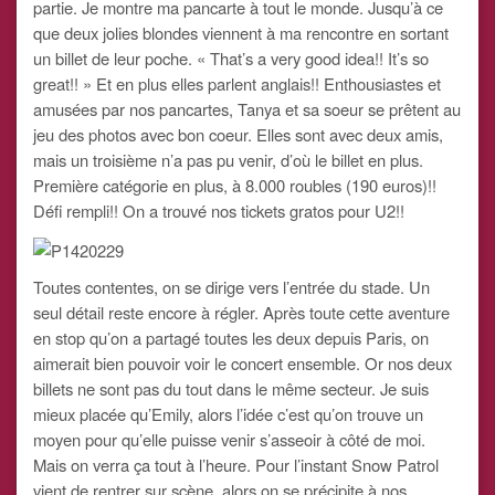
partie. Je montre ma pancarte à tout le monde. Jusqu’à ce
que deux jolies blondes viennent à ma rencontre en sortant
un billet de leur poche. « That’s a very good idea!! It’s so
great!! » Et en plus elles parlent anglais!! Enthousiastes et
amusées par nos pancartes, Tanya et sa soeur se prêtent au
jeu des photos avec bon coeur. Elles sont avec deux amis,
mais un troisième n’a pas pu venir, d’où le billet en plus.
Première catégorie en plus, à 8.000 roubles (190 euros)!!
Défi rempli!! On a trouvé nos tickets gratos pour U2!!
Toutes contentes, on se dirige vers l’entrée du stade. Un
seul détail reste encore à régler. Après toute cette aventure
en stop qu’on a partagé toutes les deux depuis Paris, on
aimerait bien pouvoir voir le concert ensemble. Or nos deux
billets ne sont pas du tout dans le même secteur. Je suis
mieux placée qu’Emily, alors l’idée c’est qu’on trouve un
moyen pour qu’elle puisse venir s’asseoir à côté de moi.
Mais on verra ça tout à l’heure. Pour l’instant Snow Patrol
vient de rentrer sur scène, alors on se précipite à nos