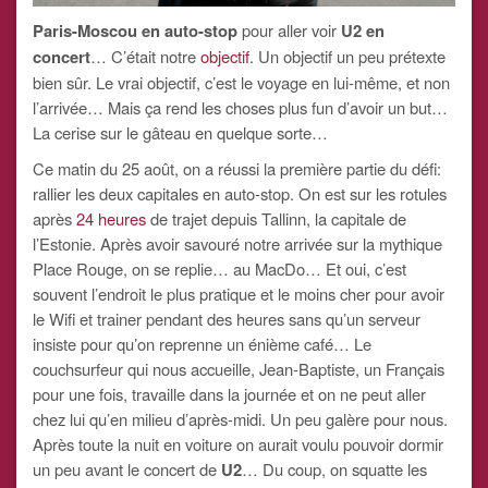
Paris-Moscou en auto-stop
pour aller voir
U2 en
concert
… C’était notre
objectif
. Un objectif un peu prétexte
bien sûr. Le vrai objectif, c’est le voyage en lui-même, et non
l’arrivée… Mais ça rend les choses plus fun d’avoir un but…
La cerise sur le gâteau en quelque sorte…
Ce matin du 25 août, on a réussi la première partie du défi:
rallier les deux capitales en auto-stop. On est sur les rotules
après
24 heures
de trajet depuis Tallinn, la capitale de
l’Estonie. Après avoir savouré notre arrivée sur la mythique
Place Rouge, on se replie… au MacDo… Et oui, c’est
souvent l’endroit le plus pratique et le moins cher pour avoir
le Wifi et trainer pendant des heures sans qu’un serveur
insiste pour qu’on reprenne un énième café… Le
couchsurfeur qui nous accueille, Jean-Baptiste, un Français
pour une fois, travaille dans la journée et on ne peut aller
chez lui qu’en milieu d’après-midi. Un peu galère pour nous.
Après toute la nuit en voiture on aurait voulu pouvoir dormir
un peu avant le concert de
U2
… Du coup, on squatte les