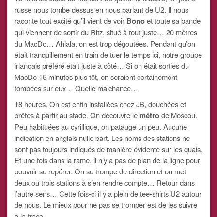
russe nous tombe dessus en nous parlant de U2. Il nous
raconte tout excité qu’il vient de voir
Bono
et toute sa bande
qui viennent de sortir du Ritz, situé à tout juste… 20 mètres
du MacDo… Ahlala, on est trop dégoutées. Pendant qu’on
était tranquillement en train de tuer le temps ici, notre groupe
irlandais préféré était juste à côté… Si on était sorties du
MacDo 15 minutes plus tôt, on seraient certainement
tombées sur eux… Quelle malchance…
18 heures. On est enfin installées chez JB, douchées et
prêtes à partir au stade. On découvre le
métro
de Moscou.
Peu habituées au cyrillique, on patauge un peu. Aucune
indication en anglais nulle part. Les noms des stations ne
sont pas toujours indiqués de manière évidente sur les quais.
Et une fois dans la rame, il n’y a pas de plan de la ligne pour
pouvoir se repérer. On se trompe de direction et on met
deux ou trois stations à s’en rendre compte… Retour dans
l’autre sens… Cette fois-ci il y a plein de tee-shirts U2 autour
de nous. Le mieux pour ne pas se tromper est de les suivre
à la trace…